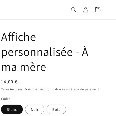
Connexion
Panier
Affiche
personnalisée - À
ma mère
Prix
14,00 €
habituel
Taxes incluses.
Frais d'expédition
calculés à l'étape de paiement.
Cadre
Blanc
Noir
Bois