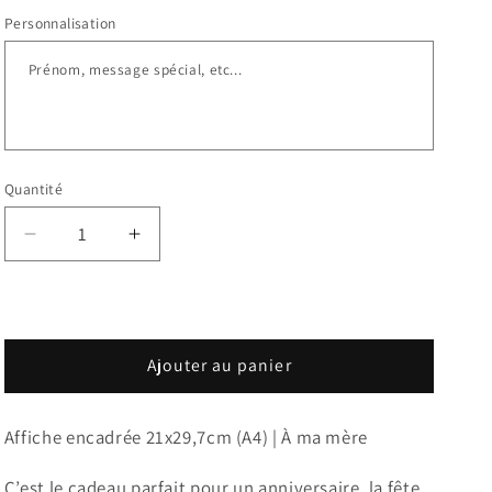
Personnalisation
Quantité
Réduire
Augmenter
la
la
quantité
quantité
de
de
Affiche
Affiche
personnalisée
personnalisée
Ajouter au panier
-
-
À
À
Affiche encadrée 21x29,7cm (A4) | À ma mère
ma
ma
mère
mère
C’est le cadeau parfait pour un anniversaire, la fête