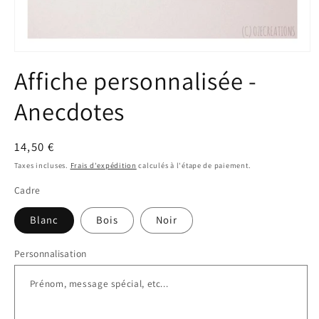
Ouvrir
le
Affiche personnalisée -
média
1
dans
Anecdotes
une
fenêtre
modale
Prix
14,50 €
habituel
Taxes incluses.
Frais d'expédition
calculés à l'étape de paiement.
Cadre
Blanc
Bois
Noir
Personnalisation