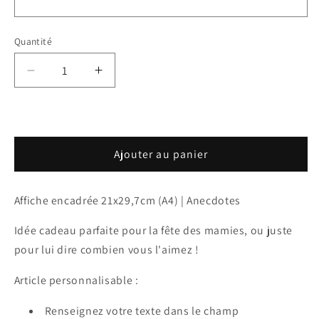
Quantité
Réduire
Augmenter
la
la
quantité
quantité
de
de
Affiche
Affiche
Ajouter au panier
personnalisée
personnalisée
-
-
Anecdotes
Anecdotes
Affiche encadrée 21x29,7cm (A4) | Anecdotes
Idée cadeau parfaite pour la fête des mamies, ou juste
pour lui dire combien vous l'aimez !
Article personnalisable :
Renseignez votre texte dans le champ