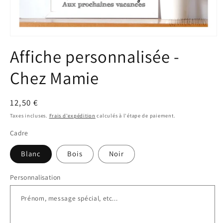
Ouvrir
le
Affiche personnalisée -
média
1
dans
Chez Mamie
une
fenêtre
modale
Prix
12,50 €
habituel
Taxes incluses.
Frais d'expédition
calculés à l'étape de paiement.
Cadre
Blanc
Bois
Noir
Personnalisation