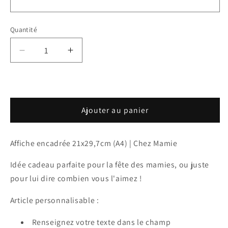
Quantité
Réduire
Augmenter
la
la
quantité
quantité
de
de
Affiche
Affiche
Ajouter au panier
personnalisée
personnalisée
-
-
Chez
Chez
Affiche encadrée 21x29,7cm (A4) | Chez Mamie
Mamie
Mamie
Idée cadeau parfaite pour la fête des mamies, ou juste
pour lui dire combien vous l'aimez !
Article personnalisable :
Renseignez votre texte dans le champ