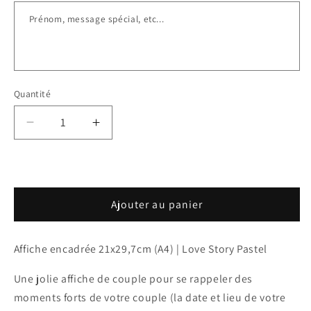
Quantité
Réduire
Augmenter
la
la
quantité
quantité
de
de
Affiche
Affiche
Ajouter au panier
personnalisée
personnalisée
-
-
Love
Love
Affiche encadrée 21x29,7cm (A4) | Love Story Pastel
Story
Story
Pastel
Pastel
Une jolie affiche de couple pour se rappeler des
moments forts de votre couple (la date et lieu de votre