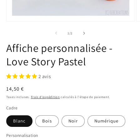
Ouvrir
Ou
le
le
média
m
de
1
/
2
1
2
dans
d
Affiche personnalisée -
une
u
fenêtre
fe
modale
m
Love Story Pastel
2 avis
Prix
14,50 €
habituel
Taxes incluses.
Frais d'expédition
calculés à l'étape de paiement.
Cadre
Blanc
Bois
Noir
Numérique
Personnalisation