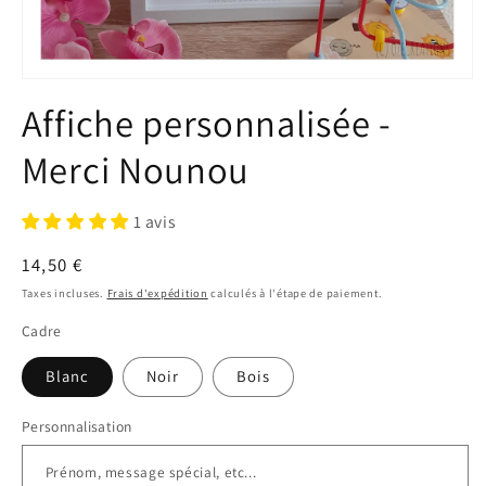
Ouvrir
le
Affiche personnalisée -
média
1
dans
Merci Nounou
une
fenêtre
modale
1 avis
Prix
14,50 €
habituel
Taxes incluses.
Frais d'expédition
calculés à l'étape de paiement.
Cadre
Blanc
Noir
Bois
Personnalisation