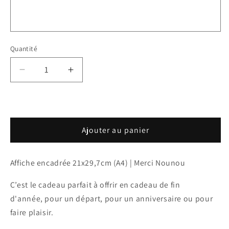
Quantité
Réduire
Augmenter
la
la
quantité
quantité
de
de
Affiche
Affiche
Ajouter au panier
personnalisée
personnalisée
-
-
Merci
Merci
Affiche encadrée 21x29,7cm (A4) | Merci Nounou
Nounou
Nounou
C’est le cadeau parfait à
offrir en cadeau de fin
d'année,
pour un départ, pour un anniversaire
ou pour
faire plaisir.