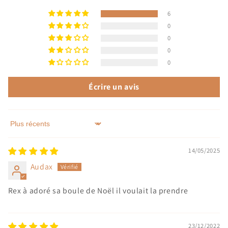
6
0
0
0
0
Écrire un avis
Sort by
14/05/2025
Audax
Rex à adoré sa boule de Noël il voulait la prendre
23/12/2022