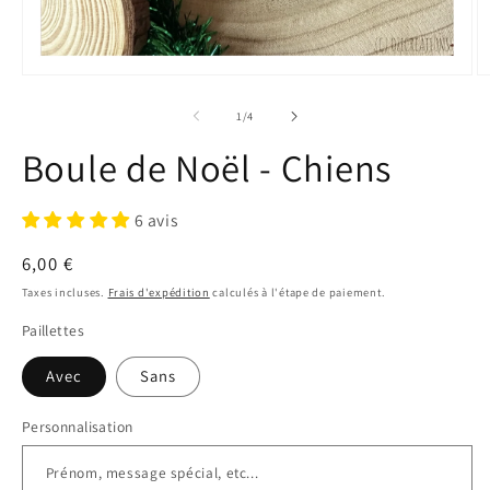
Ouvrir
Ou
le
le
média
m
de
1
/
4
1
2
dans
d
Boule de Noël - Chiens
une
u
fenêtre
fe
modale
m
6 avis
Prix
6,00 €
habituel
Taxes incluses.
Frais d'expédition
calculés à l'étape de paiement.
Paillettes
Avec
Sans
Personnalisation