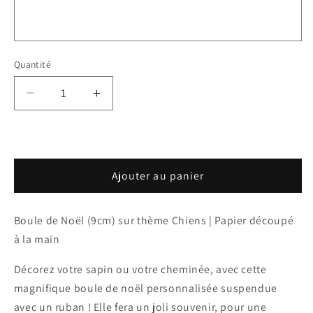
Quantité
Réduire
Augmenter
la
la
quantité
quantité
de
de
Boule
Boule
Ajouter au panier
de
de
Noël
Noël
-
-
Boule de Noël (9cm) sur thème Chiens | Papier découpé
Chiens
Chiens
à la main
Décorez votre sapin ou votre cheminée, avec cette
magnifique boule de noël personnalisée suspendue
avec un ruban ! Elle fera un joli souvenir, pour une