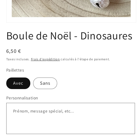
Ouvrir
le
Boule de Noël - Dinosaures
média
1
dans
une
Prix
6,50 €
fenêtre
modale
habituel
Taxes incluses.
Frais d'expédition
calculés à l'étape de paiement.
Paillettes
Avec
Sans
Personnalisation