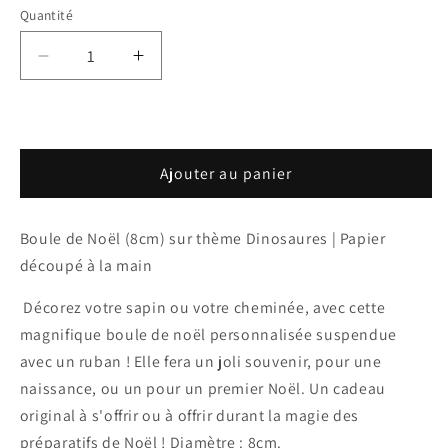
Quantité
Réduire
Augmenter
la
la
quantité
quantité
de
de
Boule
Boule
Ajouter au panier
de
de
Noël
Noël
-
-
Boule de Noël (8cm) sur thème Dinosaures | Papier
Dinosaures
Dinosaures
découpé à la main
Décorez votre sapin ou votre cheminée, avec cette
magnifique boule de noël personnalisée suspendue
avec un ruban ! Elle fera un joli souvenir, pour une
naissance, ou un pour un premier Noël. Un cadeau
original à s'offrir ou à offrir durant la magie des
préparatifs de Noël ! Diamètre : 8cm.