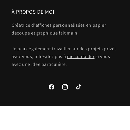
À PROPOS DE MOI
Créatrice d'affiches personnalisées en papier
découpé et graphique fait main.
Je peux également travailler sur des projets privés
avec vous, n'hésitez pas à
me contacter
si vous
avez une idée particulière.
Facebook
Instagram
TikTok
© 2026,
OzeCréations
Commerce électronique propulsé par Shopify
Politique de remboursement
Politique d’expédition
Conditions générales de vente
Mentions légales