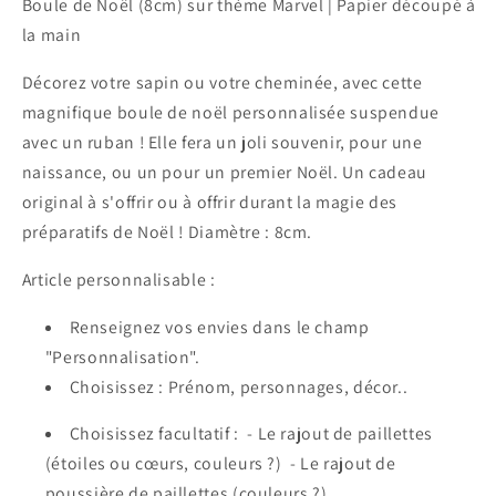
Boule de Noël (8cm) sur thème Marvel | Papier découpé à
Marvel
Marvel
la main
Décorez votre sapin ou votre cheminée, avec cette
magnifique boule de noël personnalisée suspendue
avec un ruban ! Elle fera un joli souvenir, pour une
naissance, ou un pour un premier Noël. Un cadeau
original à s'offrir ou à offrir durant la magie des
préparatifs de Noël ! Diamètre : 8cm.
Article personnalisable :
Renseignez vos envies dans le champ
"Personnalisation".
Choisissez : Prénom, personnages, décor..
Choisissez facultatif :
- Le rajout de paillettes
(étoiles ou cœurs, couleurs ?) -
Le rajout de
poussière de paillettes (couleurs ?)