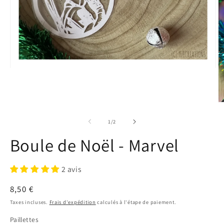
Ouvrir
le
média
1
dans
Ou
une
le
fenêtre
m
de
1
/
2
modale
2
d
Boule de Noël - Marvel
u
fe
m
2 avis
Prix
8,50 €
habituel
Taxes incluses.
Frais d'expédition
calculés à l'étape de paiement.
Paillettes