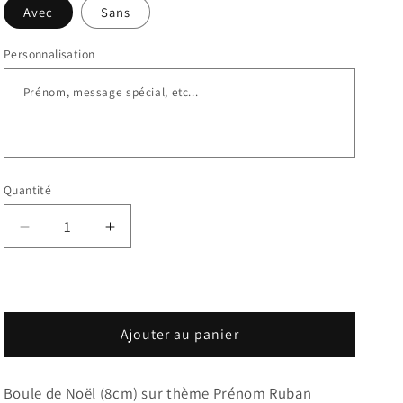
Avec
Sans
Personnalisation
Quantité
Réduire
Augmenter
la
la
quantité
quantité
de
de
Boule
Boule
de
de
Ajouter au panier
Noël
Noël
-
-
Boule de Noël (8cm) sur thème Prénom Ruban
Prénom
Prénom