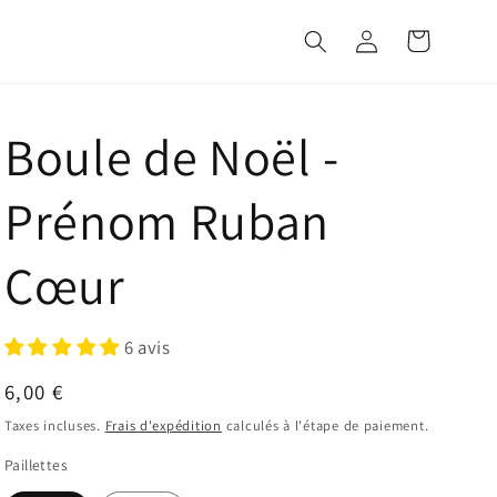
Connexion
Panier
Boule de Noël -
Prénom Ruban
Cœur
6 avis
Prix
6,00 €
habituel
Taxes incluses.
Frais d'expédition
calculés à l'étape de paiement.
Paillettes