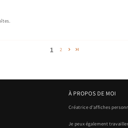
îtes.
1
2
À PROPOS DE MOI
Créatrice d'affiches person
Je peux également travailler