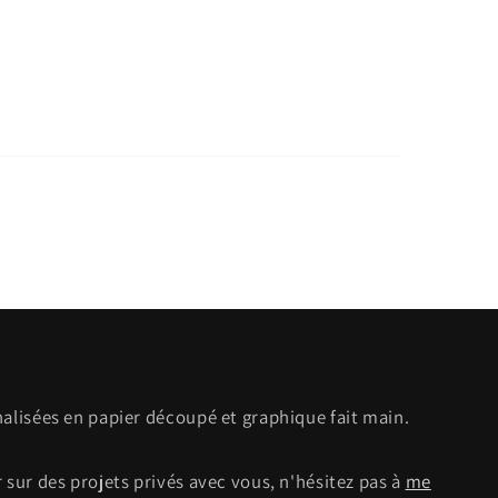
nalisées en papier découpé et graphique fait main.
 sur des projets privés avec vous, n'hésitez pas à
me