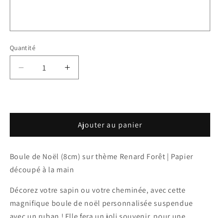
Quantité
Réduire
Augmenter
la
la
quantité
quantité
de
de
Boule
Boule
Ajouter au panier
de
de
Noël
Noël
-
-
Boule de Noël (8cm) sur thème Renard Forêt | Papier
Animal
Animal
Forêt
Forêt
découpé à la main
Décorez votre sapin ou votre cheminée, avec cette
magnifique boule de noël personnalisée suspendue
avec un ruban ! Elle fera un joli souvenir, pour une