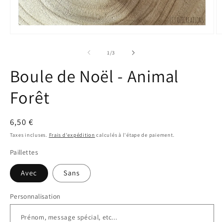
Ouvrir
Ou
le
le
média
m
de
1
/
3
1
2
dans
d
Boule de Noël - Animal
une
u
fenêtre
fe
modale
m
Forêt
Prix
6,50 €
habituel
Taxes incluses.
Frais d'expédition
calculés à l'étape de paiement.
Paillettes
Avec
Sans
Personnalisation