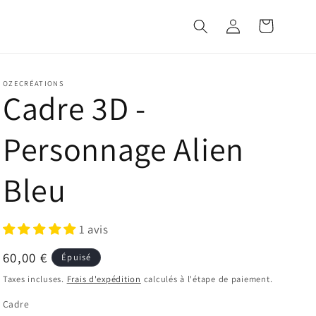
Connexion
Panier
OZECRÉATIONS
Cadre 3D -
Personnage Alien
Bleu
1 avis
Prix
60,00 €
Épuisé
habituel
Taxes incluses.
Frais d'expédition
calculés à l'étape de paiement.
Cadre