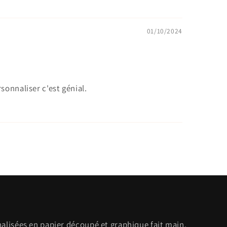
01/10/2024
rsonnaliser c'est génial.
nalisées en papier découpé et graphique fait main.