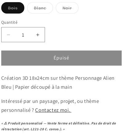
Bois
Blanc
Noir
Variante
Variante
Variante
épuisée
épuisée
épuisée
ou
ou
ou
Quantité
indisponible
indisponible
indisponible
Réduire
Augmenter
la
la
quantité
quantité
de
de
Épuisé
Cadre
Cadre
3D
3D
Création 3D 18x24cm sur thème Personnage Alien
-
-
Personnage
Personnage
Bleu | Papier découpé à la main
Alien
Alien
Bleu
Bleu
Intéressé par un paysage, projet, ou thème
personnalisé ?
Contactez moi.
« ⚠️ Produit personnalisé — Vente ferme et définitive. Pas de droit de
rétractation (art. L221-28 C. conso.). »