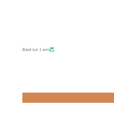
média
2
dans
une
fenêtre
modale
Basé sur 1 avis