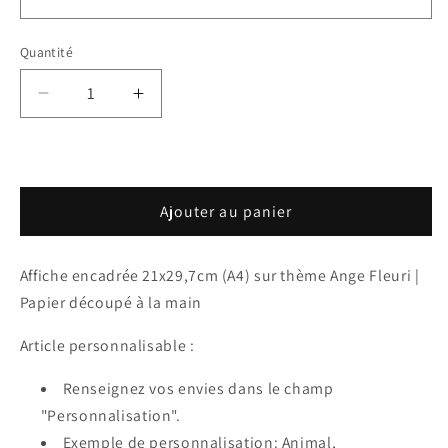
Quantité
Réduire
Augmenter
la
la
quantité
quantité
de
de
Cadre
Cadre
Ajouter au panier
-
-
Ange
Ange
Fleuri
Fleuri
Affiche encadrée 21x29,7cm (A4) sur thème Ange Fleuri |
Papier découpé à la main
Article personnalisable :
Renseignez vos envies dans le champ
"Personnalisation".
Exemple de personnalisation: Animal,