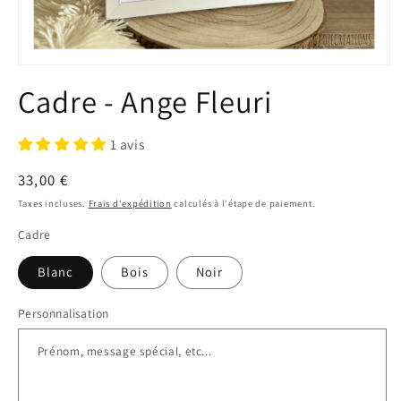
Ouvrir
le
Cadre - Ange Fleuri
média
1
dans
une
1 avis
fenêtre
modale
Prix
33,00 €
habituel
Taxes incluses.
Frais d'expédition
calculés à l'étape de paiement.
Cadre
Blanc
Bois
Noir
Personnalisation