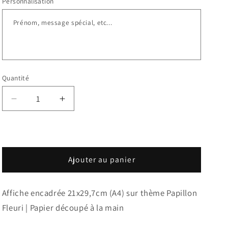
Personnalisation
Quantité
Réduire
Augmenter
la
la
quantité
quantité
de
de
Cadre
Cadre
-
-
Ajouter au panier
Papillon
Papillon
Fleuri
Fleuri
Affiche encadrée 21x29,7cm (A4) sur thème Papillon
Fleuri | Papier découpé à la main