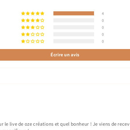
4
0
0
0
0
Écrire un avis
sur le live de oze créations et quel bonheur ! Je viens de r