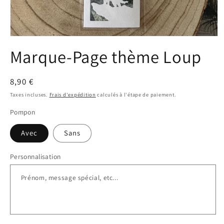
Ouvrir
le
Marque-Page thème Loup
média
1
dans
une
Prix
8,90 €
fenêtre
modale
habituel
Taxes incluses.
Frais d'expédition
calculés à l'étape de paiement.
Pompon
Avec
Sans
Personnalisation