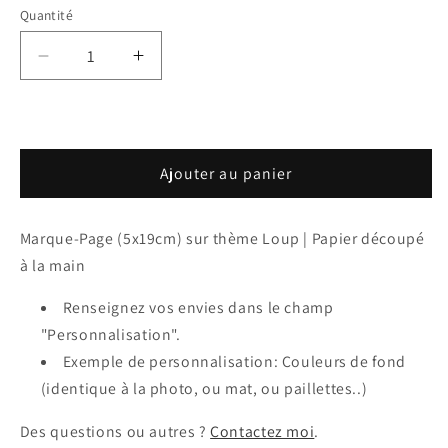
Quantité
Réduire
Augmenter
la
la
quantité
quantité
de
de
Marque-
Marque-
Ajouter au panier
Page
Page
thème
thème
Loup
Loup
Marque-Page (5x19cm) sur thème Loup | Papier découpé
à la main
Renseignez vos envies dans le champ
"Personnalisation".
Exemple de personnalisation: Couleurs de fond
(identique à la photo, ou mat, ou paillettes..)
Des questions ou autres ?
Contactez moi
.