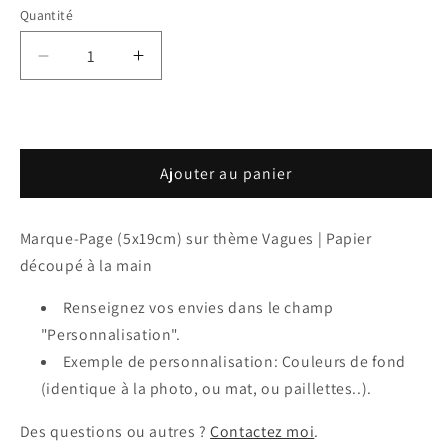
Quantité
Réduire
Augmenter
la
la
quantité
quantité
de
de
Marque-
Marque-
Ajouter au panier
Page
Page
thème
thème
Vagues
Vagues
Marque-Page (5x19cm) sur thème Vagues | Papier
découpé à la main
Renseignez vos envies dans le champ
"Personnalisation".
Exemple de personnalisation: Couleurs de fond
(identique à la photo, ou mat, ou paillettes..).
Des questions ou autres ?
Contactez moi
.