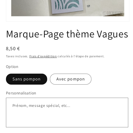
Ouvrir
le
Marque-Page thème Vagues
média
1
dans
une
Prix
8,50 €
fenêtre
modale
habituel
Taxes incluses.
Frais d'expédition
calculés à l'étape de paiement.
Option
Sans pompon
Avec pompon
Personnalisation