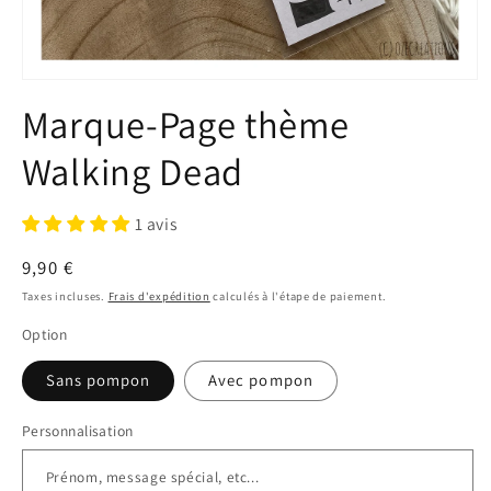
Ouvrir
le
Marque-Page thème
média
1
dans
Walking Dead
une
fenêtre
modale
1 avis
Prix
9,90 €
habituel
Taxes incluses.
Frais d'expédition
calculés à l'étape de paiement.
Option
Sans pompon
Avec pompon
Personnalisation