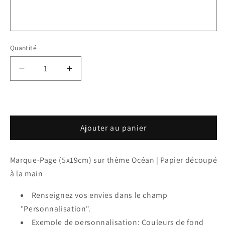
Quantité
Réduire
Augmenter
la
la
quantité
quantité
de
de
Marque-
Marque-
Ajouter au panier
Page
Page
thème
thème
Walking
Walking
Marque-Page (5x19cm) sur thème Océan | Papier découpé
Dead
Dead
à la main
Renseignez vos envies dans le champ
"Personnalisation".
Exemple de personnalisation: Couleurs de fond