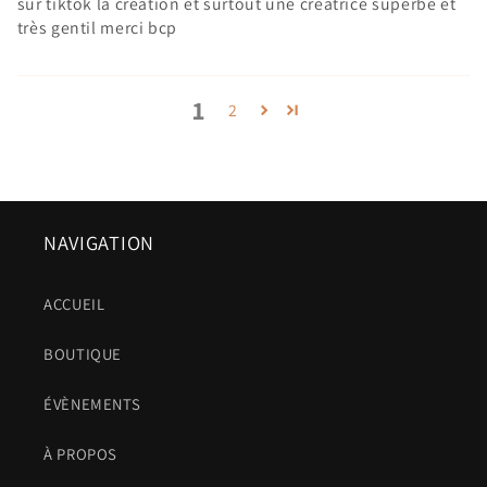
sur tiktok la création et surtout une créatrice superbe et
très gentil merci bcp
1
2
NAVIGATION
ACCUEIL
BOUTIQUE
ÉVÈNEMENTS
À PROPOS