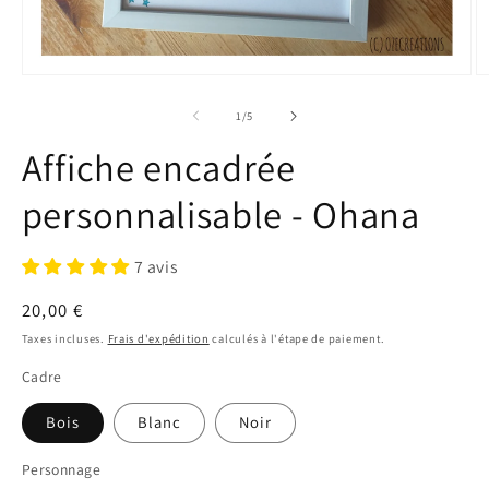
Ouvrir
Ou
le
le
média
m
de
1
/
5
1
2
dans
d
Affiche encadrée
une
u
fenêtre
fe
modale
m
personnalisable - Ohana
7 avis
Prix
20,00 €
habituel
Taxes incluses.
Frais d'expédition
calculés à l'étape de paiement.
Cadre
Bois
Blanc
Noir
Personnage